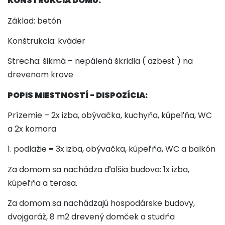
KONŠTRUKCIA DOMU:
Základ:
betón
Konštrukcia:
kváder
Strecha: šikmá –
nepálená škridla ( azbest ) na
drevenom krove
POPIS MIESTNOSTÍ - DISPOZÍCIA:
Prízemie
–
2x izba, obývačka, kuchyňa, kúpeľňa, WC
a 2x komora
1.
podlažie
–
3x izba, obývačka, kúpeľňa, WC a balkón
Za domom sa nachádza ďalšia budova: 1x izba,
kúpeľňa a terasa.
Za domom sa nachádzajú hospodárske budovy,
dvojgaráž, 8 m2 drevený domček a studňa