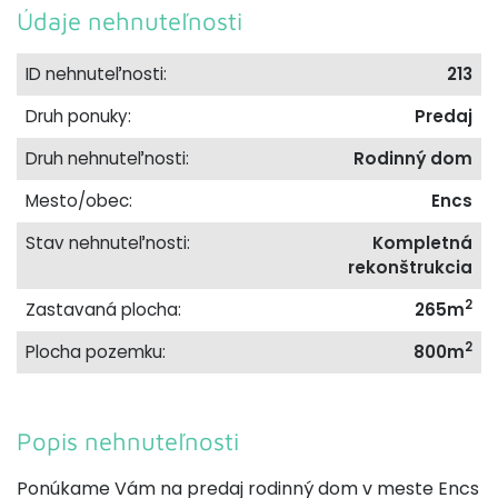
Údaje nehnuteľnosti
ID nehnuteľnosti:
213
Druh ponuky:
Predaj
Druh nehnuteľnosti:
Rodinný dom
Mesto/obec:
Encs
Stav nehnuteľnosti:
Kompletná
rekonštrukcia
2
Zastavaná plocha:
265m
2
Plocha pozemku:
800m
Popis nehnuteľnosti
Po
núkame
Vám
na predaj rodinný dom v
meste
Encs