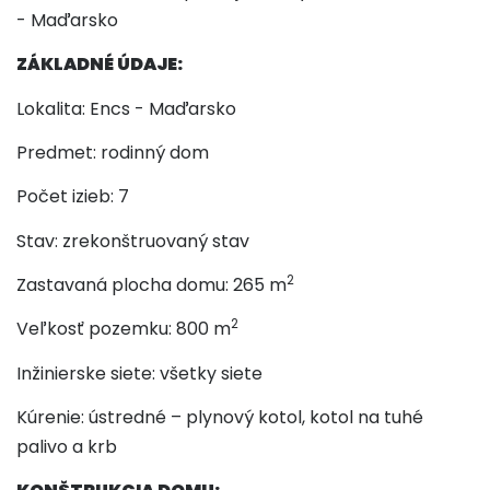
- Maďarsko
ZÁKLADNÉ ÚDAJE:
Lokalita:
Encs
- Maďarsko
Predmet: rodinný dom
Počet izieb:
7
Stav:
zrekonštruovaný stav
2
Zastavaná plocha domu: 265 m
2
Veľkosť pozemku:
800
m
Inžinierske siete: všetky siete
Kúrenie: ústredné – plynový kotol
, kotol na tuhé
palivo a krb