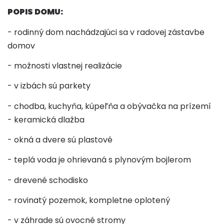
POPIS DOMU:
- rodinný dom nachádzajúci sa v radovej zástavbe
domov
- možnosti vlastnej realizácie
-
v izbách sú parkety
- chodba, kuchyňa, kúpeľňa a obývačka na prízemí
- keramická dlažba
-
okná a dvere sú
plastové
- teplá voda je ohrievaná s plynovým bojlerom
- dreven
é
schodisko
- rovinatý pozemok, kompletne oplotený
- v záhrade sú ovocné stromy