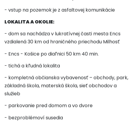
- vstup na pozemok je z asfaltovej komunikácie
LOKALITA A OKOLIE:
-
dom sa nachádza v lukratívnej časti mesta Encs
vzdialená 30 km od hraničného priechodu Milhosť
- Encs - Košice po diaľnici 50 km 40 min.
-
tichá a kľudná lokalita
- kompletná občianska vybavenosť – obchody, park,
základná škola, materská škola, sieť obchodov a
služieb
- parkovanie pred domom a vo dvore
- bezproblémoví susedia